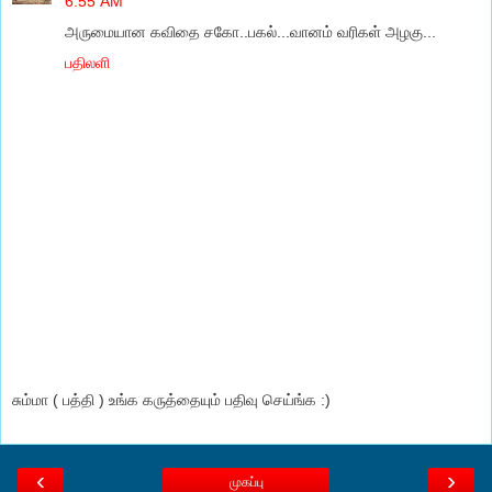
6:55 AM
அருமையான கவிதை சகோ..பகல்...வானம் வரிகள் அழகு...
பதிலளி
சும்மா ( பத்தி ) உங்க கருத்தையும் பதிவு செய்ங்க :)
‹
›
முகப்பு