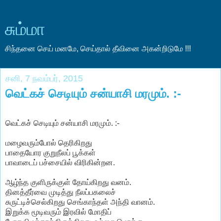
சும்மா
சிந்தனை செய் மனமே, செய்தால் தீவினை அகன்றிடுமே !!!
சனி, 7 நவம்பர், 2015
வெட்கச் செடியும் சன்யாசி மரமும். :-
வெட்கச் செடியும் சன்யாசி மரமும். :-
மழைவரும்போல் தெரிகிறது
பாதையோர குறுநீலப் பூக்கள்
பாவாடைப் பச்சையில் விரிகின்றன.
ஆழ்ந்த குளிருக்குள் தோய்கிறது வனம்.
தினத்தீர்வை முடித்து நீலப்பகலைச்
சுருட்டிச்செல்கிறது செங்காந்தள் அந்தி வானம்.
இறுக்க மூடிவரும் இரவில் மோதிப்