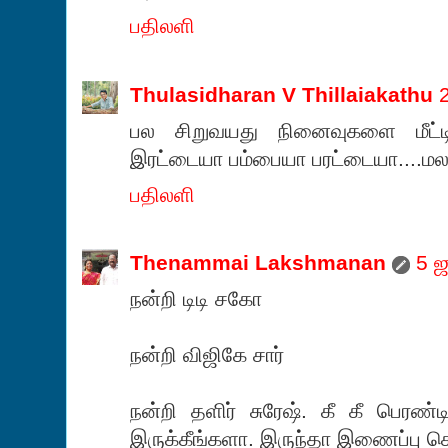
பதிலளி
Thulasidharan V Thillaiakathu
பல சிறுவயது நினைவுகளை மீட்டி
இரட்டையா பம்பையா பரட்டையா....மல
பதிலளி
Thenammai Lakshmanan
5 
நன்றி டிடி சகோ
நன்றி விஜிகே சார்
நன்றி தளிர் சுரேஷ். கீ கீ பெரண்
இருக்கீங்களா. இருந்தா இணைப்பு 