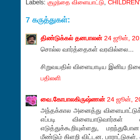
Labels:
குழந்தை விளையாட்டு
,
CHILDREN'
7 கருத்துகள்:
திண்டுக்கல் தனபாலன்
24 ஜூன், 2
சொல்ல வார்த்தைகள் வரவில்லை...
சிறுவயதில் விளையாடிய இனிய நினை
பதிலளி
வை.கோபாலகிருஷ்ணன்
24 ஜூன், 2
அந்தக்கால அனைத்து விளையாட்டுக்
எப்படி விளையாடுவார்கள
எடுத்துக்கூறியுள்ளது, மறந
மீண்டும் கிளறி விட்டன. பாராட்டுகள். 