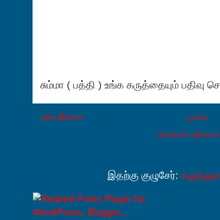
சும்மா ( பத்தி ) உங்க கருத்தையும் பதிவு செ
புதிய இடுகை
முகப்பு
மொபைல் பதிப்பைப் ப
இதற்கு குழுசேர்:
கருத்து