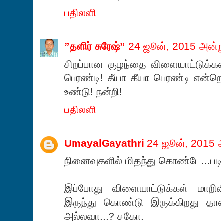
பதிலளி
”தளிர் சுரேஷ்”
24 ஜூன், 2015 அன்
சிறப்பான குழந்தை விளையாட்டுக்கள
பெரண்டி! கீயா கீயா பெரண்டி என்ற
உண்டு! நன்றி!
பதிலளி
UmayalGayathri
24 ஜூன், 2015 
நினைவுகளில் மிதந்து கொண்டே...படித
இப்போது விளையாட்டுக்கள் மாற
இருந்து கொண்டு இருக்கிறது தா
அல்லவா...? சகோ.